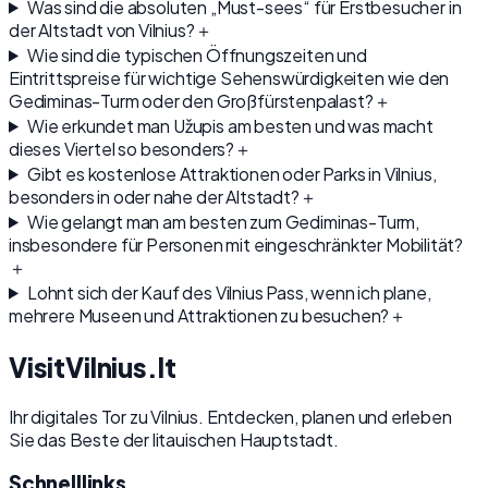
Was sind die absoluten „Must-sees“ für Erstbesucher in
der Altstadt von Vilnius?
＋
Wie sind die typischen Öffnungszeiten und
Eintrittspreise für wichtige Sehenswürdigkeiten wie den
Gediminas-Turm oder den Großfürstenpalast?
＋
Wie erkundet man Užupis am besten und was macht
dieses Viertel so besonders?
＋
Gibt es kostenlose Attraktionen oder Parks in Vilnius,
besonders in oder nahe der Altstadt?
＋
Wie gelangt man am besten zum Gediminas-Turm,
insbesondere für Personen mit eingeschränkter Mobilität?
＋
Lohnt sich der Kauf des Vilnius Pass, wenn ich plane,
mehrere Museen und Attraktionen zu besuchen?
＋
Visit
Vilnius
.lt
Ihr digitales Tor zu Vilnius. Entdecken, planen und erleben
Sie das Beste der litauischen Hauptstadt.
Schnelllinks