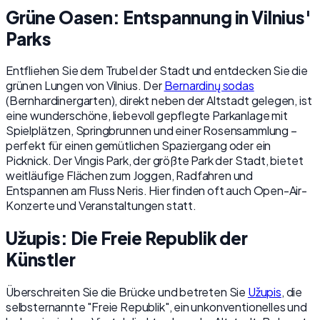
Grüne Oasen: Entspannung in Vilnius'
Parks
Entfliehen Sie dem Trubel der Stadt und entdecken Sie die
grünen Lungen von Vilnius. Der
Bernardinų sodas
(Bernhardinergarten), direkt neben der Altstadt gelegen, ist
eine wunderschöne, liebevoll gepflegte Parkanlage mit
Spielplätzen, Springbrunnen und einer Rosensammlung –
perfekt für einen gemütlichen Spaziergang oder ein
Picknick. Der Vingis Park, der größte Park der Stadt, bietet
weitläufige Flächen zum Joggen, Radfahren und
Entspannen am Fluss Neris. Hier finden oft auch Open-Air-
Konzerte und Veranstaltungen statt.
Užupis: Die Freie Republik der
Künstler
Überschreiten Sie die Brücke und betreten Sie
Užupis
, die
selbsternannte "Freie Republik", ein unkonventionelles und