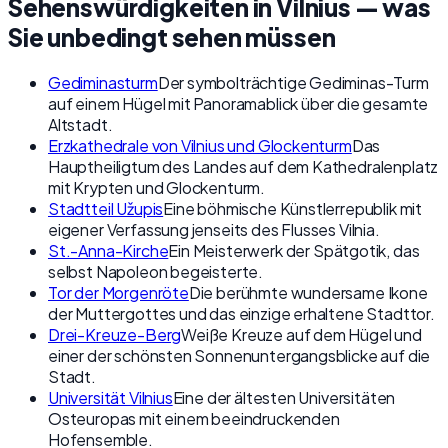
Sehenswürdigkeiten in Vilnius — was
Sie unbedingt sehen müssen
Gediminasturm
Der symbolträchtige Gediminas-Turm
auf einem Hügel mit Panoramablick über die gesamte
Altstadt.
Erzkathedrale von Vilnius und Glockenturm
Das
Hauptheiligtum des Landes auf dem Kathedralenplatz
mit Krypten und Glockenturm.
Stadtteil Užupis
Eine böhmische Künstlerrepublik mit
eigener Verfassung jenseits des Flusses Vilnia.
St.-Anna-Kirche
Ein Meisterwerk der Spätgotik, das
selbst Napoleon begeisterte.
Tor der Morgenröte
Die berühmte wundersame Ikone
der Muttergottes und das einzige erhaltene Stadttor.
Drei-Kreuze-Berg
Weiße Kreuze auf dem Hügel und
einer der schönsten Sonnenuntergangsblicke auf die
Stadt.
Universität Vilnius
Eine der ältesten Universitäten
Osteuropas mit einem beeindruckenden
Hofensemble.