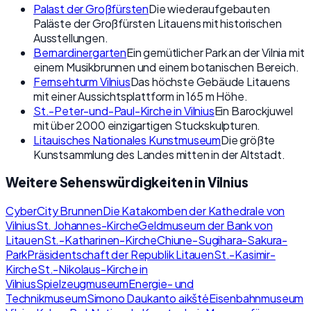
Palast der Großfürsten
Die wiederaufgebauten
Paläste der Großfürsten Litauens mit historischen
Ausstellungen.
Bernardinergarten
Ein gemütlicher Park an der Vilnia mit
einem Musikbrunnen und einem botanischen Bereich.
Fernsehturm Vilnius
Das höchste Gebäude Litauens
mit einer Aussichtsplattform in 165 m Höhe.
St.-Peter-und-Paul-Kirche in Vilnius
Ein Barockjuwel
mit über 2000 einzigartigen Stuckskulpturen.
Litauisches Nationales Kunstmuseum
Die größte
Kunstsammlung des Landes mitten in der Altstadt.
Weitere Sehenswürdigkeiten in Vilnius
CyberCity Brunnen
Die Katakomben der Kathedrale von
Vilnius
St. Johannes-Kirche
Geldmuseum der Bank von
Litauen
St.-Katharinen-Kirche
Chiune-Sugihara-Sakura-
Park
Präsidentschaft der Republik Litauen
St.-Kasimir-
Kirche
St.-Nikolaus-Kirche in
Vilnius
Spielzeugmuseum
Energie- und
Technikmuseum
Simono Daukanto aikštė
Eisenbahnmuseum