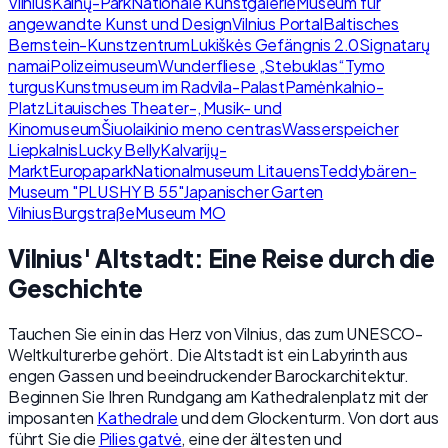
Vilnius
Kalnų-Park
Nationale Kunstgalerie
Museum für
angewandte Kunst und Design
Vilnius Portal
Baltisches
Bernstein-Kunstzentrum
Lukiškės Gefängnis 2.0
Signatarų
namai
Polizeimuseum
Wunderfliese „Stebuklas“
Tymo
turgus
Kunstmuseum im Radvila-Palast
Pamėnkalnio-
Platz
Litauisches Theater-, Musik- und
Kinomuseum
Šiuolaikinio meno centras
Wasserspeicher
Liepkalnis
Lucky Belly
Kalvarijų-
Markt
Europapark
Nationalmuseum Litauens
Teddybären-
Museum "PLUSHY B 55"
Japanischer Garten
Vilnius
Burgstraße
Museum MO
Vilnius' Altstadt: Eine Reise durch die
Geschichte
Tauchen Sie ein in das Herz von Vilnius, das zum UNESCO-
Weltkulturerbe gehört. Die Altstadt ist ein Labyrinth aus
engen Gassen und beeindruckender Barockarchitektur.
Beginnen Sie Ihren Rundgang am Kathedralenplatz mit der
imposanten
Kathedrale
und dem Glockenturm. Von dort aus
führt Sie die
Pilies gatvė
, eine der ältesten und