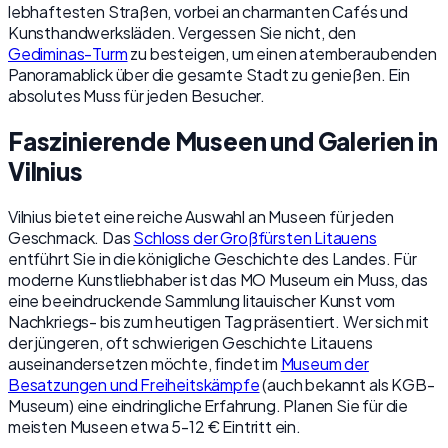
lebhaftesten Straßen, vorbei an charmanten Cafés und
Kunsthandwerksläden. Vergessen Sie nicht, den
Gediminas-Turm
zu besteigen, um einen atemberaubenden
Panoramablick über die gesamte Stadt zu genießen. Ein
absolutes Muss für jeden Besucher.
Faszinierende Museen und Galerien in
Vilnius
Vilnius bietet eine reiche Auswahl an Museen für jeden
Geschmack. Das
Schloss der Großfürsten Litauens
entführt Sie in die königliche Geschichte des Landes. Für
moderne Kunstliebhaber ist das MO Museum ein Muss, das
eine beeindruckende Sammlung litauischer Kunst vom
Nachkriegs- bis zum heutigen Tag präsentiert. Wer sich mit
der jüngeren, oft schwierigen Geschichte Litauens
auseinandersetzen möchte, findet im
Museum der
Besatzungen und Freiheitskämpfe
(auch bekannt als KGB-
Museum) eine eindringliche Erfahrung. Planen Sie für die
meisten Museen etwa 5-12 € Eintritt ein.