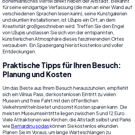
bohemianisches Viertel direkt neben der Altstadt. Bekannt
für seine einzigartige Verfassung (die man an einer Wand auf
verschiedenen Sprachen lesen kann), seine Kunstgalerien
und skurrilen Installationen, ist Užupis ein Ort, an dem
Kreativität großgeschrieben wird. Treffen Sie den Engel
von Užupis und lassen Sie sich von der entspannten,
künstlerischen Atmosphäre dieses faszinierenden Ortes
verzaubern. Ein Spaziergang hier ist kostenlos und voller
Entdeckungen.
Praktische Tipps für Ihren Besuch:
Planung und Kosten
Um das Beste aus Ihrem Besuch herauszuholen, empfiehlt
sich ein Vilnius Pass, der kostenlosen Eintritt zu vielen
Museen und freie Fahrt mit den öffentlichen
Verkehrsmitteln bietet und somit Kosten sparen kann. Die
meisten Museumseintritte liegen zwischen 5 und 12 Euro.
Viele Attraktionen wie Kirchen, die Altstadt selbst und Parks
wie
Bernardinų sodas
können Sie kostenlos erkunden.
Planen Sie im Voraus, um lange Warteschlangen zu