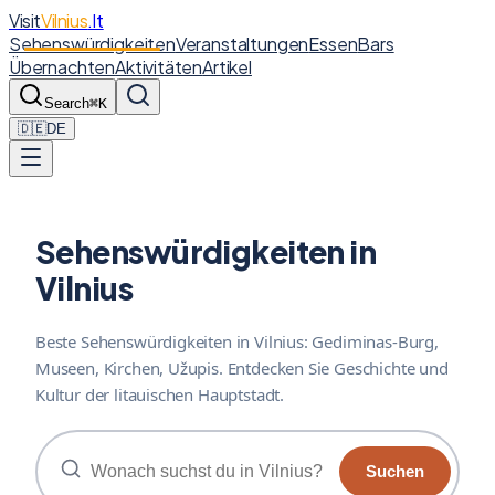
Visit
Vilnius
.lt
Sehenswürdigkeiten
Veranstaltungen
Essen
Bars
Übernachten
Aktivitäten
Artikel
Search
⌘K
🇩🇪
DE
Sehenswürdigkeiten in
Vilnius
Beste Sehenswürdigkeiten in Vilnius: Gediminas-Burg,
Museen, Kirchen, Užupis. Entdecken Sie Geschichte und
Kultur der litauischen Hauptstadt.
Suchen