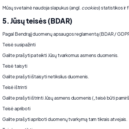
Mūsų svetainė naudoja slapukus (angl.
cookies
) statistikos i
5. Jūsų teisės (BDAR)
Pagal Bendrąjį duomenų apsaugos reglamentą (BDAR / GDPR) t
Teisė susipažinti
Galite prašyti pateikti Jūsų tvarkomus asmens duomenis.
Teisė taisyti
Galite prašyti ištaisyti netikslius duomenis.
Teisė ištrinti
Galite prašyti ištrinti Jūsų asmens duomenis („teisė būti pamir
Teisė apriboti
Galite prašyti apriboti duomenų tvarkymą tam tikrais atvejais.