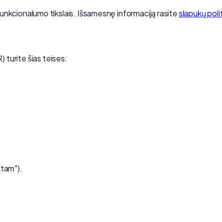
r funkcionalumo tikslais. Išsamesnę informaciją rasite
slapukų poli
urite šias teises:
štam").