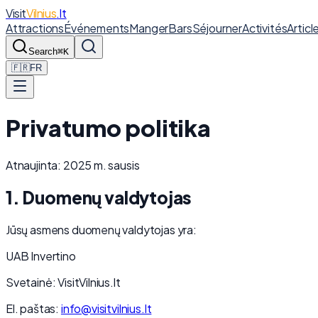
Visit
Vilnius
.lt
Attractions
Événements
Manger
Bars
Séjourner
Activités
Articl
Search
⌘K
🇫🇷
FR
Privatumo politika
Atnaujinta: 2025 m. sausis
1. Duomenų valdytojas
Jūsų asmens duomenų valdytojas yra:
UAB Invertino
Svetainė: VisitVilnius.lt
El. paštas:
info@visitvilnius.lt