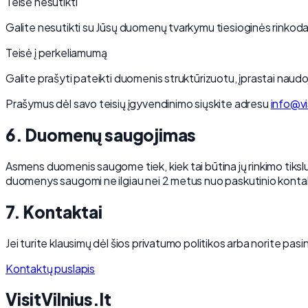
Teisė nesutikti
Galite nesutikti su Jūsų duomenų tvarkymu tiesioginės rinkodar
Teisė į perkeliamumą
Galite prašyti pateikti duomenis struktūrizuotu, įprastai nau
Prašymus dėl savo teisių įgyvendinimo siųskite adresu
info@vis
6. Duomenų saugojimas
Asmens duomenis saugome tiek, kiek tai būtina jų rinkimo tikslu
duomenys saugomi ne ilgiau nei 2 metus nuo paskutinio kontak
7. Kontaktai
Jei turite klausimų dėl šios privatumo politikos arba norite pas
Kontaktų puslapis
Visit
Vilnius
.lt