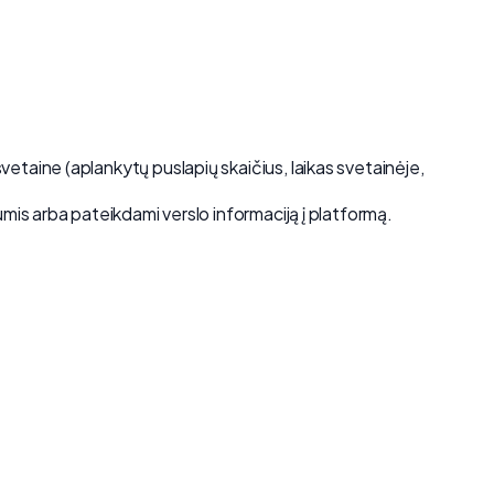
etaine (aplankytų puslapių skaičius, laikas svetainėje,
mumis arba pateikdami verslo informaciją į platformą.