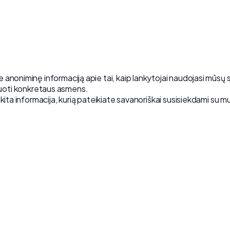
anoniminę informaciją apie tai, kaip lankytojai naudojasi mūsų sv
ikuoti konkretaus asmens.
 kita informacija, kurią pateikiate savanoriškai susisiekdami su 