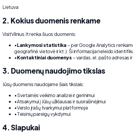
Lietuva
2. Kokius duomenis renkame
VisitVilnius.lt renka šiuos duomenis:
•
Lankymosi statistika
– per Google Analytics renkame 
geografinė vietovė ir kt.). Ši informacija neleido identif
•
Kontaktiniai duomenys
– vardas, el. pašto adresas ir
3. Duomenų naudojimo tikslas
Jūsų duomenis naudojame šiais tikslais:
•
Svetainės veikimo analizei ir gerinimui
•
Atsakymui į Jūsų užklausas ir susirašinėjimui
•
Verslo įrašų tvarkymui platformoje
•
Teisinių pareigų vykdymui
4. Slapukai