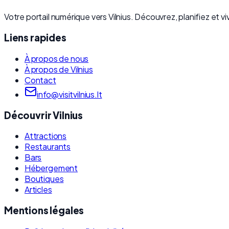
Votre portail numérique vers Vilnius. Découvrez, planifiez et viv
Liens rapides
À propos de nous
À propos de Vilnius
Contact
info@visitvilnius.lt
Découvrir Vilnius
Attractions
Restaurants
Bars
Hébergement
Boutiques
Articles
Mentions légales