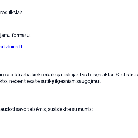
os tikslais.
dojamu formatu.
itvilnius.lt
.
i pasiekti arba kiek reikalauja galiojantys teisės aktai. Statis
to, nebent esate sutikę ilgesniam saugojimui.
inaudoti savo teisėmis, susisiekite su mumis: