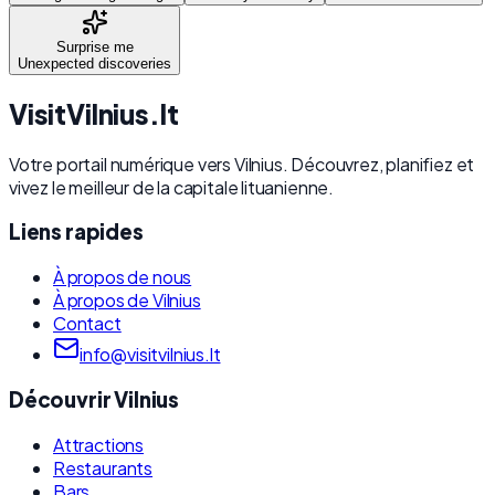
Surprise me
Unexpected discoveries
Visit
Vilnius
.lt
Votre portail numérique vers Vilnius. Découvrez, planifiez et
vivez le meilleur de la capitale lituanienne.
Liens rapides
À propos de nous
À propos de Vilnius
Contact
info@visitvilnius.lt
Découvrir Vilnius
Attractions
Restaurants
Bars