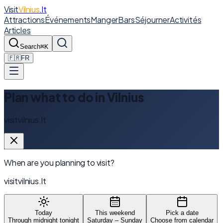
Visit
Vilnius
.lt
Attractions
Événements
Manger
Bars
Séjourner
Activités
Articles
Search
⌘K
🇫🇷
FR
Plan what to do in Vilnius
visitvilnius.lt
When are you planning to visit?
visitvilnius.lt
Today
This weekend
Pick a date
Through midnight tonight
Saturday – Sunday
Choose from calendar