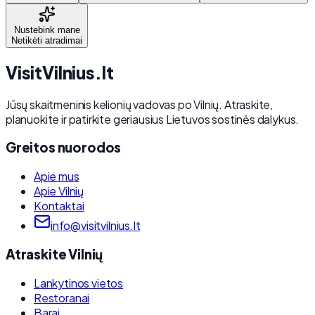
Nustebink mane
Netikėti atradimai
Visit
Vilnius
.lt
Jūsų skaitmeninis kelionių vadovas po Vilnių. Atraskite,
planuokite ir patirkite geriausius Lietuvos sostinės dalykus.
Greitos nuorodos
Apie mus
Apie Vilnių
Kontaktai
info@visitvilnius.lt
Atraskite Vilnių
Lankytinos vietos
Restoranai
Barai