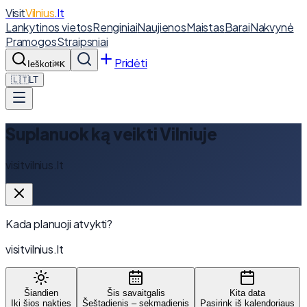
Visit
Vilnius
.lt
Lankytinos vietos
Renginiai
Naujienos
Maistas
Barai
Nakvynė
Pramogos
Straipsniai
Pridėti
Ieškoti
⌘K
🇱🇹
LT
Suplanuok ką veikti Vilniuje
visitvilnius.lt
Kada planuoji atvykti?
visitvilnius.lt
Šiandien
Šis savaitgalis
Kita data
Iki šios nakties
Šeštadienis – sekmadienis
Pasirink iš kalendoriaus