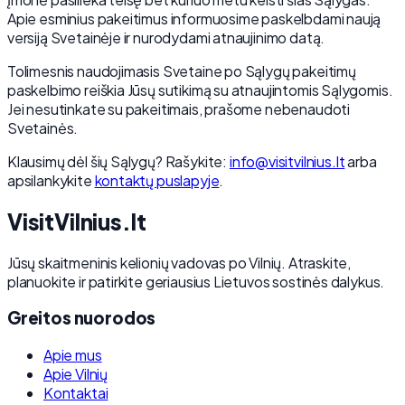
Apie esminius pakeitimus informuosime paskelbdami naują
versiją Svetainėje ir nurodydami atnaujinimo datą.
Tolimesnis naudojimasis Svetaine po Sąlygų pakeitimų
paskelbimo reiškia Jūsų sutikimą su atnaujintomis Sąlygomis.
Jei nesutinkate su pakeitimais, prašome nebenaudoti
Svetainės.
Klausimų dėl šių Sąlygų? Rašykite:
info@visitvilnius.lt
arba
apsilankykite
kontaktų puslapyje
.
Visit
Vilnius
.lt
Jūsų skaitmeninis kelionių vadovas po Vilnių. Atraskite,
planuokite ir patirkite geriausius Lietuvos sostinės dalykus.
Greitos nuorodos
Apie mus
Apie Vilnių
Kontaktai