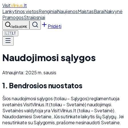
Visit
Vilnius
.lt
Lankytinos vietos
Renginiai
Naujienos
Maistas
Barai
Nakvynė
Pramogos
Straipsniai
Pridėti
Ieškoti
⌘K
🇱🇹
LT
Naudojimosi sąlygos
Atnaujinta: 2025 m. sausis
1. Bendrosios nuostatos
Šios naudojimosi sąlygos (toliau – Sąlygos) reglamentuoja
svetainės VisitVilnius.lt (toliau – Svetainė) naudojimąsi.
Svetainės valdytoja yra VisitVilnius.lt (toliau – Svetainė).
Naudodamiesi Svetaine, Jūs sutinkate laikytis šių Sąlygų. Jei
nesutinkate su Sąlygomis, prašome nesinaudoti Svetaine.