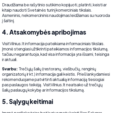
Draudžiama be rašytinio sutikimo kopijuoti, platinti, keisti ar
kitaip naudoti Svetainės turinį komerciniais tikslais.
Asmeninis, nekomercininis naudojimas leidžiamas su nuoroda
į šaltinį.
4. Atsakomybės apribojimas
VisitVilnius.lt informacija pateikiama informaciniais tikslais.
Įmonė stengiasi užtikrinti pateikiamos informacijos tikslumą,
tačiau negarantuoja, kad visa informacija yra išsami, teisinga
ir aktuali.
Svarbu:
Trečiųjų šalių (restoranų, viešbučių, renginių
organizatorių ir kt.) informacija gali keistis. Prieš lankydamiesi
rekomenduojame patvirtinti aktualią informaciją tiesiogiai
pas paslaugos teikėją. VisitVilnius.lt neatsako už trečiųjų
šalių paslaugų kokybę ar informacijos tikslumą.
5. Sąlygų keitimai
Įmonė pasilieka teisę bet kuriuo metu keisti šias Sąlygas.