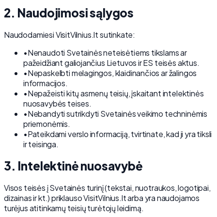
2. Naudojimosi sąlygos
Naudodamiesi VisitVilnius.lt sutinkate:
•
Nenaudoti Svetainės neteisėtiems tikslams ar
pažeidžiant galiojančius Lietuvos ir ES teisės aktus.
•
Nepaskelbti melagingos, klaidinančios ar žalingos
informacijos.
•
Nepažeisti kitų asmenų teisių, įskaitant intelektinės
nuosavybės teises.
•
Nebandyti sutrikdyti Svetainės veikimo techninėmis
priemonėmis.
•
Pateikdami verslo informaciją, tvirtinate, kad ji yra tiksli
ir teisinga.
3. Intelektinė nuosavybė
Visos teisės į Svetainės turinį (tekstai, nuotraukos, logotipai,
dizainas ir kt.) priklauso VisitVilnius.lt arba yra naudojamos
turėjus atitinkamų teisių turėtojų leidimą.