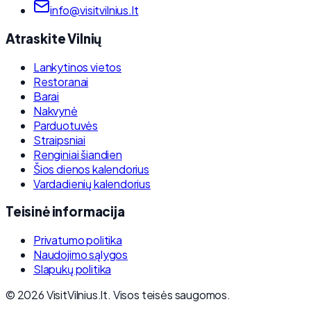
info@visitvilnius.lt
Atraskite Vilnių
Lankytinos vietos
Restoranai
Barai
Nakvynė
Parduotuvės
Straipsniai
Renginiai šiandien
Šios dienos kalendorius
Vardadienių kalendorius
Teisinė informacija
Privatumo politika
Naudojimo sąlygos
Slapukų politika
©
2026
VisitVilnius.lt.
Visos teisės saugomos.