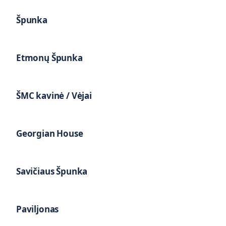
Špunka
Etmonų Špunka
ŠMC kavinė / Vėjai
Georgian House
Savičiaus Špunka
Paviljonas