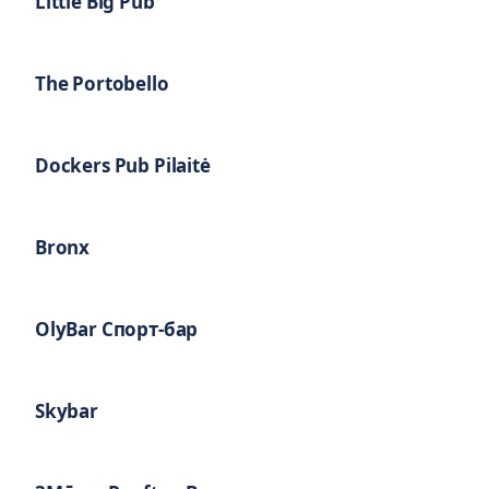
Little Big Pub
The Portobello
Dockers Pub Pilaitė
Bronx
OlyBar Спорт-бар
Skybar