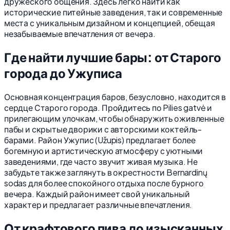
дружеского общения. Здесь легко найти как
исторические питейные заведения, так и современные
места с уникальным дизайном и концепцией, обещая
незабываемые впечатления от вечера.
Где найти лучшие бары: от Старого
города до Ужуписа
Основная концентрация баров, безусловно, находится в
сердце Старого города. Пройдитесь по Pilies gatvė и
прилегающим улочкам, чтобы обнаружить оживленные
пабы и скрытые дворики с авторскими коктейль-
барами. Район Ужупис (Užupis) предлагает более
богемную и артистическую атмосферу с уютными
заведениями, где часто звучит живая музыка. Не
забудьте также заглянуть в окрестности Bernardinų
sodas для более спокойного отдыха после бурного
вечера. Каждый район имеет свой уникальный
характер и предлагает различные впечатления.
От крафтового пива до изысканных