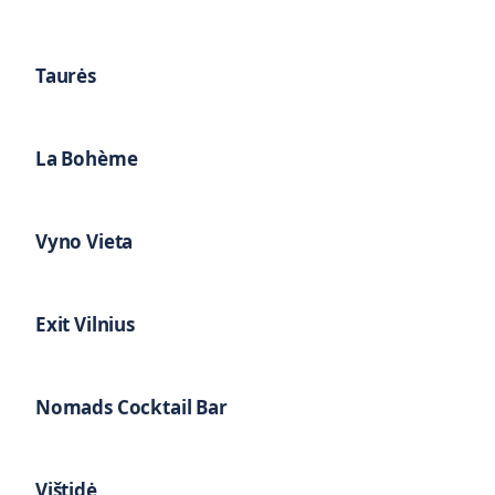
Taurės
La Bohème
Vyno Vieta
Exit Vilnius
Nomads Cocktail Bar
Vištidė