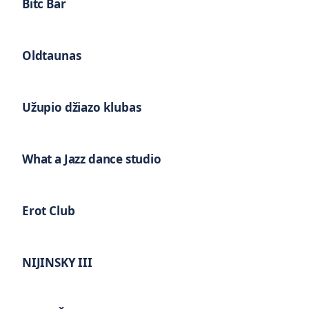
Bitc Bar
Oldtaunas
Užupio džiazo klubas
What a Jazz dance studio
Erot Club
NIJINSKY III