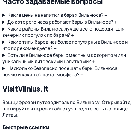
Часто задаваемые вопросы
Какие цены на напитки в барах Вильнюса?
＋
До которого часа работают бары в Вильнюсе?
＋
Какие районы Вильнюса лучше всего подходят для
вечерних прогулок по барам?
＋
Какие типы баров наиболее популярны в Вильнюсе и
что порекомендуете?
＋
Есть ли в Вильнюсе бары с местным колоритом или
уникальными литовскими напитками?
＋
Насколько безопасно посещать бары Вильнюса
ночью и какая общая атмосфера?
＋
Visit
Vilnius
.lt
Ваш цифровой путеводитель по Вильнюсу. Открывайте,
планируйте и переживайте лучшее, что есть в столице
Литвы.
Быстрые ссылки