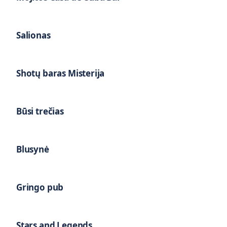
Salionas
Shotų baras Misterija
Būsi trečias
Blusynė
Gringo pub
Stars and Legends