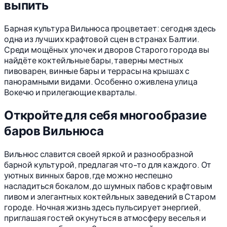
выпить
Барная культура Вильнюса процветает: сегодня здесь
одна из лучших крафтовой сцен в странах Балтии.
Среди мощёных улочек и дворов Старого города вы
найдёте коктейльные бары, таверны местных
пивоварен, винные бары и террасы на крышах с
панорамными видами. Особенно оживлена улица
Вокечю и прилегающие кварталы.
Откройте для себя многообразие
баров Вильнюса
Вильнюс славится своей яркой и разнообразной
барной культурой, предлагая что-то для каждого. От
уютных винных баров, где можно неспешно
насладиться бокалом, до шумных пабов с крафтовым
пивом и элегантных коктейльных заведений в Старом
городе. Ночная жизнь здесь пульсирует энергией,
приглашая гостей окунуться в атмосферу веселья и