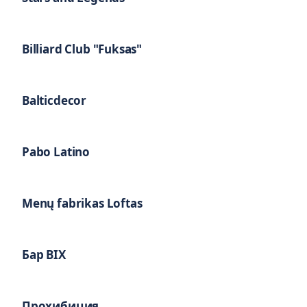
Billiard Club "Fuksas"
Balticdecor
Pabo Latino
Menų fabrikas Loftas
Бар BIX
Прохибиция