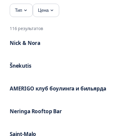
Тип
Цена
116
результатов
Nick & Nora
Рекомендуем
Šnekutis
Рекомендуем
AMERIGO клуб боулинга и бильярда
Рекомендуем
Neringa Rooftop Bar
Рекомендуем
Saint-Malo