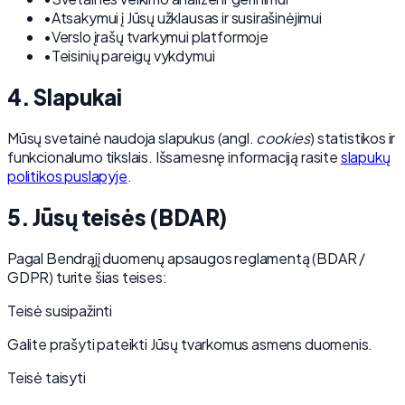
•
Atsakymui į Jūsų užklausas ir susirašinėjimui
•
Verslo įrašų tvarkymui platformoje
•
Teisinių pareigų vykdymui
4. Slapukai
Mūsų svetainė naudoja slapukus (angl.
cookies
) statistikos ir
funkcionalumo tikslais. Išsamesnę informaciją rasite
slapukų
politikos puslapyje
.
5. Jūsų teisės (BDAR)
Pagal Bendrąjį duomenų apsaugos reglamentą (BDAR /
GDPR) turite šias teises:
Teisė susipažinti
Galite prašyti pateikti Jūsų tvarkomus asmens duomenis.
Teisė taisyti