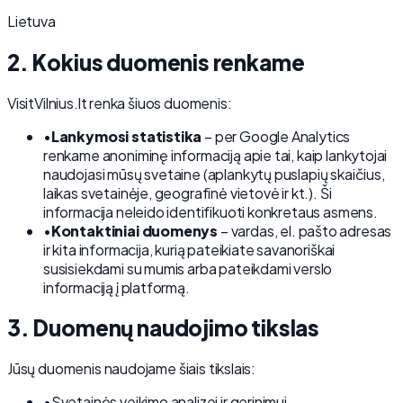
Lietuva
2. Kokius duomenis renkame
VisitVilnius.lt renka šiuos duomenis:
•
Lankymosi statistika
– per Google Analytics
renkame anoniminę informaciją apie tai, kaip lankytojai
naudojasi mūsų svetaine (aplankytų puslapių skaičius,
laikas svetainėje, geografinė vietovė ir kt.). Ši
informacija neleido identifikuoti konkretaus asmens.
•
Kontaktiniai duomenys
– vardas, el. pašto adresas
ir kita informacija, kurią pateikiate savanoriškai
susisiekdami su mumis arba pateikdami verslo
informaciją į platformą.
3. Duomenų naudojimo tikslas
Jūsų duomenis naudojame šiais tikslais:
•
Svetainės veikimo analizei ir gerinimui