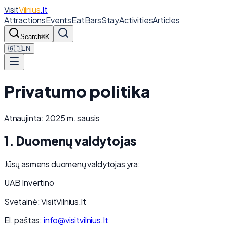
Visit
Vilnius
.lt
Attractions
Events
Eat
Bars
Stay
Activities
Articles
Search
⌘K
🇬🇧
EN
Privatumo politika
Atnaujinta: 2025 m. sausis
1. Duomenų valdytojas
Jūsų asmens duomenų valdytojas yra:
UAB Invertino
Svetainė: VisitVilnius.lt
El. paštas:
info@visitvilnius.lt