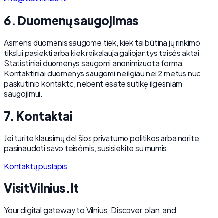
6. Duomenų saugojimas
Asmens duomenis saugome tiek, kiek tai būtina jų rinkimo
tikslui pasiekti arba kiek reikalauja galiojantys teisės aktai.
Statistiniai duomenys saugomi anonimizuota forma.
Kontaktiniai duomenys saugomi ne ilgiau nei 2 metus nuo
paskutinio kontakto, nebent esate sutikę ilgesniam
saugojimui.
7. Kontaktai
Jei turite klausimų dėl šios privatumo politikos arba norite
pasinaudoti savo teisėmis, susisiekite su mumis:
Kontaktų puslapis
Visit
Vilnius
.lt
Your digital gateway to Vilnius. Discover, plan, and