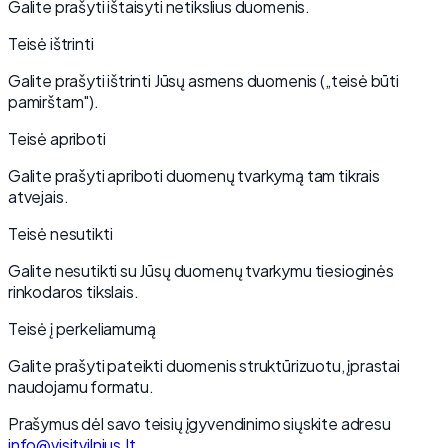
Galite prašyti ištaisyti netikslius duomenis.
Teisė ištrinti
Galite prašyti ištrinti Jūsų asmens duomenis („teisė būti
pamirštam").
Teisė apriboti
Galite prašyti apriboti duomenų tvarkymą tam tikrais
atvejais.
Teisė nesutikti
Galite nesutikti su Jūsų duomenų tvarkymu tiesioginės
rinkodaros tikslais.
Teisė į perkeliamumą
Galite prašyti pateikti duomenis struktūrizuotu, įprastai
naudojamu formatu.
Prašymus dėl savo teisių įgyvendinimo siųskite adresu
info@visitvilnius.lt
.